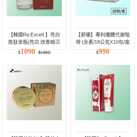
【韓國Re:Excell 】亮白
【郝優】專利孅體代謝咖
胜肽安瓶(亮白 改善暗沉
啡 (全素/18公克X10包/盒
均勻
)
1090
990
$
$1960
$